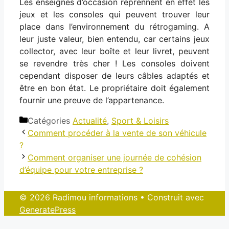
Les enseignes d’occasion reprennent en effet les
jeux et les consoles qui peuvent trouver leur
place dans l’environnement du rétrogaming. A
leur juste valeur, bien entendu, car certains jeux
collector, avec leur boîte et leur livret, peuvent
se revendre très cher ! Les consoles doivent
cependant disposer de leurs câbles adaptés et
être en bon état. Le propriétaire doit également
fournir une preuve de l’appartenance.
Catégories
Actualité
,
Sport & Loisirs
Comment procéder à la vente de son véhicule
?
Comment organiser une journée de cohésion
d’équipe pour votre entreprise ?
© 2026 Radimou informations
• Construit avec
GeneratePress