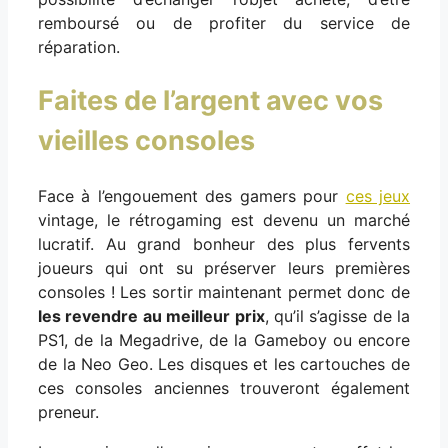
remboursé ou de profiter du service de
réparation.
Faites de l’argent avec vos
vieilles consoles
Face à l’engouement des gamers pour
ces jeux
vintage, le rétrogaming est devenu un marché
lucratif. Au grand bonheur des plus fervents
joueurs qui ont su préserver leurs premières
consoles ! Les sortir maintenant permet donc de
les revendre au meilleur prix
, qu’il s’agisse de la
PS1, de la Megadrive, de la Gameboy ou encore
de la Neo Geo. Les disques et les cartouches de
ces consoles anciennes trouveront également
preneur.