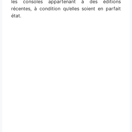
les consoles appartenant à des éditions
récentes, à condition qu’elles soient en parfait
état.