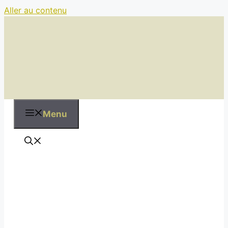
Aller au contenu
Menu