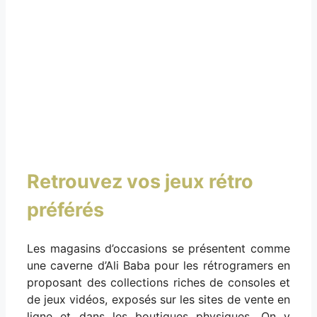
Retrouvez vos jeux rétro
préférés
Les magasins d’occasions se présentent comme
une caverne d’Ali Baba pour les rétrogramers en
proposant des collections riches de consoles et
de jeux vidéos, exposés sur les sites de vente en
ligne et dans les boutiques physiques. On y