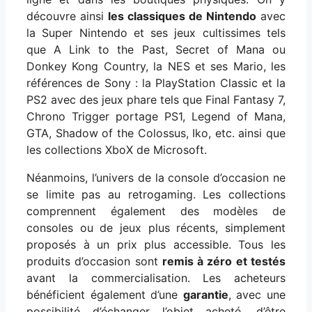
découvre ainsi
les classiques de Nintendo
avec
la Super Nintendo et ses jeux cultissimes tels
que A Link to the Past, Secret of Mana ou
Donkey Kong Country, la NES et ses Mario, les
références de Sony : la PlayStation Classic et la
PS2 avec des jeux phare tels que Final Fantasy 7,
Chrono Trigger portage PS1, Legend of Mana,
GTA, Shadow of the Colossus, Iko, etc. ainsi que
les collections XboX de Microsoft.
Néanmoins, l’univers de la console d’occasion ne
se limite pas au retrogaming. Les collections
comprennent également des modèles de
consoles ou de jeux plus récents, simplement
proposés à un prix plus accessible. Tous les
produits d’occasion sont
remis à zéro et testés
avant la commercialisation. Les acheteurs
bénéficient également d’une
garantie
, avec une
possibilité d’échanger l’objet acheté, d’être